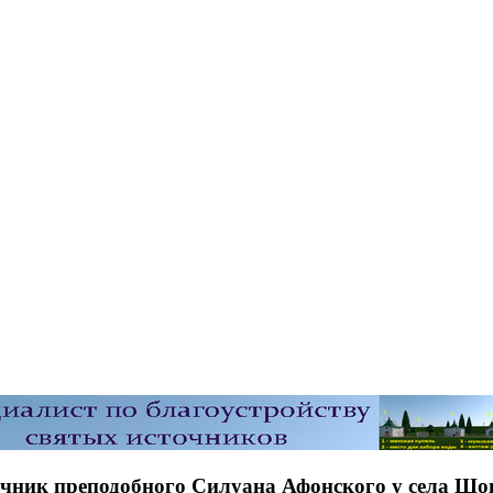
очник преподобного Силуана Афонского у села Шов