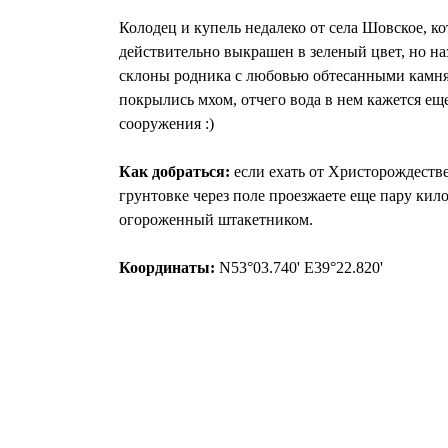
Колодец и купель недалеко от села Шовское, к
действительно выкрашен в зеленый цвет, но на
склоны родника с любовью обтесанными камням
покрылись мхом, отчего вода в нем кажется еще
сооружения :)
Как добраться:
если ехать от Христорождестве
грунтовке через поле проезжаете еще пару кил
огороженный штакетником.
Координаты:
N53°03.740' E39°22.820'