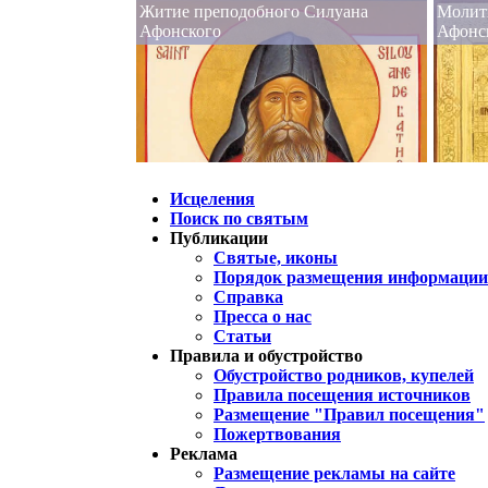
Житие преподобного Силуана
Молит
Афонского
Афонс
Исцеления
Поиск по святым
Публикации
Святые, иконы
Порядок размещения информации 
Справка
Пресса о нас
Статьи
Правила и обустройство
Обустройство родников, купелей
Правила посещения источников
Размещение "Правил посещения"
Пожертвования
Реклама
Размещение рекламы на сайте