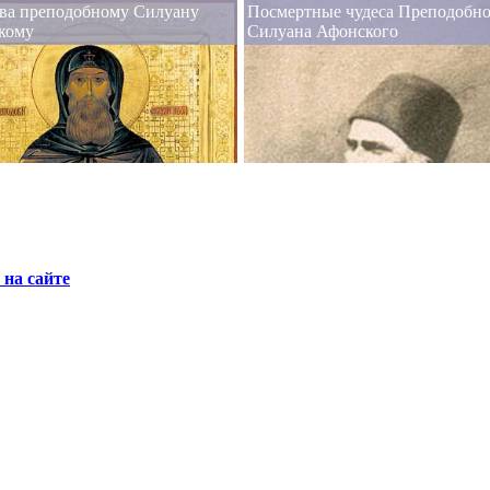
ва преподобному Силуану
Посмертные чудеса Преподобн
кому
Силуана Афонского
на сайте