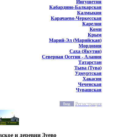
Ингушетия
Кабардино-Балкарская
Калмыкия
Карачаево-Черкесская
Карелия
Коми
Крым
Марий-Эл (Марийская)
Мордовия
Саха (Якутия)
Северная Осетия - Алания
Татарстан
Тыва (Тува)
Удмуртская
Хакасия
Чеченская
Чувашская
Регистрация
ское и деревни Зуево