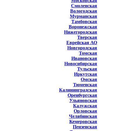
Московская
Смоленская
Вологодская
Мурманская
Тамбовская
Воронежская
Нижегородская
Тверская
Еврейская АО
Новгородская
Томская
Ивановская
Новосибирская
Тульская
Иркутская
Омская
Тюменская
Калининградская
Оренбургская
Ульяновская
Калужская
Орловская
Челябинская
Кемеровская
Пензенская