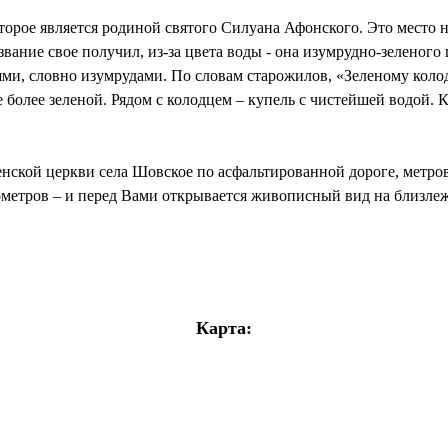
оторое является родиной святого Силуана Афонского. Это место 
звание свое получил, из-за цвета воды - она изумрудно-зеленог
и, словно ­изумрудами. По словам старожилов, «Зеленому колод
 более зеленой. Рядом с колодцем – купель с чистейшей водой. 
нской церкви села Шовское по асфальтированной дороге, метров 
ометров – и перед Вами открывается живописный вид на близлеж
Карта: