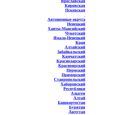
Ярославская
Кировская
Псковская
Автономные округа
Ненецкий
Ханты-Мансийский
Чукотский
Ямало-Ненецкий
Края
Алтайский
Забайкальский
Камчатский
Краснодарский
Красноярский
Пермский
Приморский
Ставропольский
Хабаровский
Республики
Адыгея
Алтай
Башкортостан
Бурятия
Дагестан