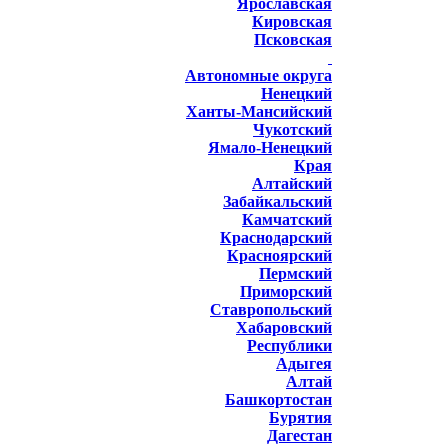
Ярославская
Кировская
Псковская
Автономные округа
Ненецкий
Ханты-Мансийский
Чукотский
Ямало-Ненецкий
Края
Алтайский
Забайкальский
Камчатский
Краснодарский
Красноярский
Пермский
Приморский
Ставропольский
Хабаровский
Республики
Адыгея
Алтай
Башкортостан
Бурятия
Дагестан