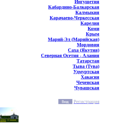
Ингушетия
Кабардино-Балкарская
Калмыкия
Карачаево-Черкесская
Карелия
Коми
Крым
Марий-Эл (Марийская)
Мордовия
Саха (Якутия)
Северная Осетия - Алания
Татарстан
Тыва (Тува)
Удмуртская
Хакасия
Чеченская
Чувашская
Регистрация