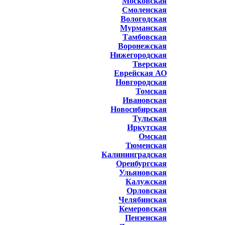
Московская
Смоленская
Вологодская
Мурманская
Тамбовская
Воронежская
Нижегородская
Тверская
Еврейская АО
Новгородская
Томская
Ивановская
Новосибирская
Тульская
Иркутская
Омская
Тюменская
Калининградская
Оренбургская
Ульяновская
Калужская
Орловская
Челябинская
Кемеровская
Пензенская