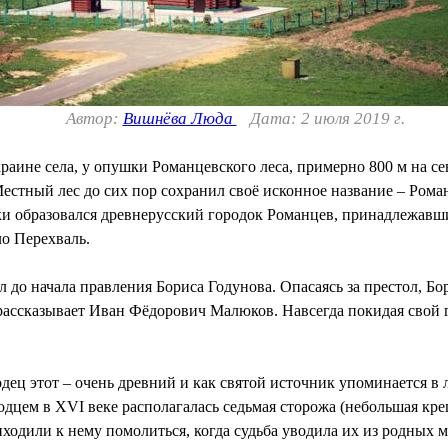
Автор:
Вишнёва Люда
Дата: 2 июля 2019 г.
ине села, у опушки Романцевского леса, примерно 800 м на севе
естный лес до сих пор сохранил своё исконное название – Роман
валки образовался древнерусский городок Романцев, принадлежав
ло Перехваль.
 до начала правления Бориса Годунова. Опасаясь за престол, Бо
 рассказывает Иван Фёдорович Малюков. Навсегда покидая свой 
дец этот – очень древний и как святой источник упоминается в л
одцем в XVI веке располагалась седьмая сторожа (небольшая кре
одили к нему помолиться, когда судьба уводила их из родных м