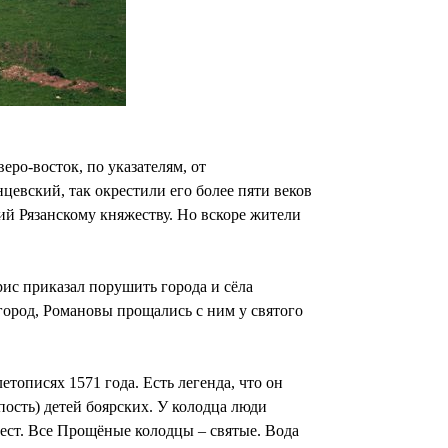
ро-восток, по указателям, от
цевский, так окрестили его более пяти веков
ший Рязанскому княжеству. Но вскоре жители
рис приказал порушить города и сёла
город, Романовы прощались с ним у святого
етописях 1571 года. Есть легенда, что он
пость) детей боярских. У колодца люди
ест. Все Прощёные колодцы – святые. Вода