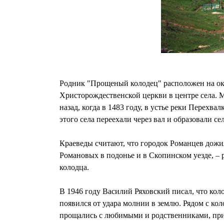
Родник "Прощеный колодец" расположен на окра
Христорождественской церкви в центре села. М
назад, когда в 1483 году, в устье реки Перех
этого села переехали через вал и образовали се
Краеведы считают, что городок Романцев дожил
Романовых в подонье и в Скопинском уезде, –
колодца.
В 1946 году Василий Ряховский писал, что коло
появился от удара молнии в землю. Рядом с кол
прощались с любимыми и родственниками, прих