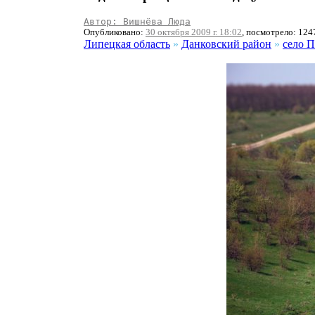
Автор: Вишнёва Люда
Опубликовано:
30 октября 2009 г. 18:02
, посмотрело: 124
Липецкая область
»
Данковский район
»
село П