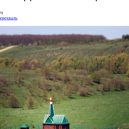
79
ерехваль