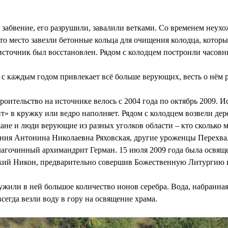
 забвение, его разрушили, завалили ветками. Со временем неухо
это место завезли бетонные кольца для очищения колодца, которы
сточник был восстановлен. Рядом с колодцем построили часовн
с каждым годом привлекает всё больше верующих, весть о нём ра
роительство на источнике велось с 2004 года по октябрь 2009. И
жит» в кружку или ведро наполняет. Рядом с колодцем возвели д
не и люди верующие из разных уголков области – кто сколько 
ния Антонина Николаевна Ряховская, другие уроженцы Перехвали
агочинный архимандрит Герман. 15 июля 2009 года была освящ
цкий Никон, предварительно совершив Божественную Литургию в
ужили в ней большое количество ионов серебра. Вода, набранная 
сегда везли воду в гору на освящение храма.