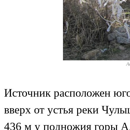
А
Источник расположен юго-
вверх от устья реки Чулы
436 м у подножия горы А