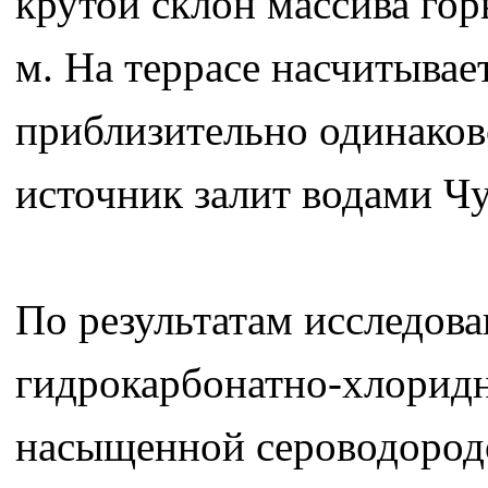
крутой склон массива горы
м. На террасе насчитывае
приблизительно одинако
источник залит водами Ч
По результатам исследова
гидрокарбонатно-хлоридн
насыщенной сероводородо