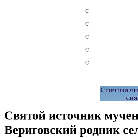
Святой источник мучен
Вериговский родник се