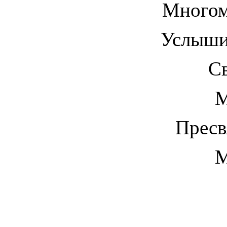
Многом
Услыши 
С
М
Пресв
М