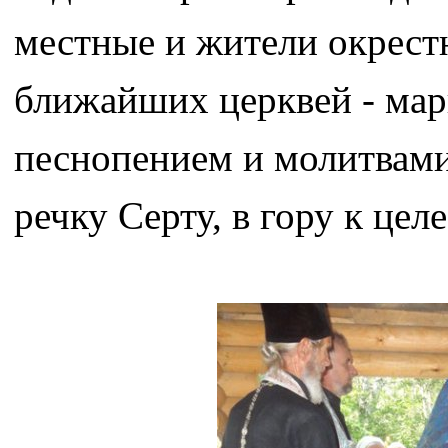
местные и жители окрест
ближайших церквей - мар
песнопением и молитвами 
речку Серту, в гору к цел