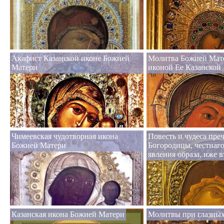
Акафист Казанской иконе Божией
Молитва Божией Мат
Матери
иконой Ее Казанской
Чимеевская чудотворная икона
Повесть и чудеса пре
Божией Матери
Богородицы, честнаго
явления образа, иже 
Казанская икона Божией Матери
Молитвы при глазных