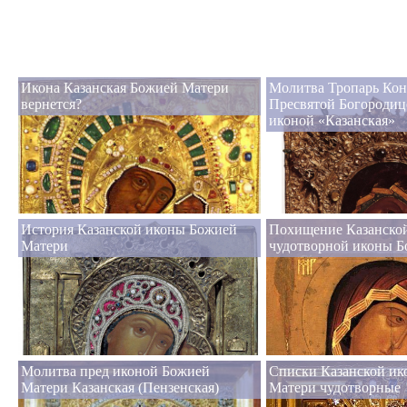
Икона Казанская Божией Матери
Молитва Тропарь Кон
вернется?
Пресвятой Богородиц
иконой «Казанская»
История Казанской иконы Божией
Похищение Казанско
Матери
чудотворной иконы 
Молитва пред иконой Божией
Списки Казанской и
Матери Казанская (Пензенская)
Матери чудотворные