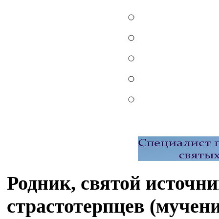
Родник, святой источн
страстотерпцев (мучен