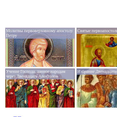
Молитвы первоверховному апостолу
Святые первоапостол
Петру
Учение Господа, данное народам
Избрание Двенадцати
через Двенадцать Апостолов