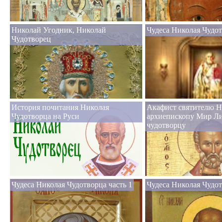
Николай Угодник, Николай
Чудеса Николая Чудо
Чудотворец
История почитания Николая
Акафист святителю Н
Чудотворца на Руси
архиепископу Мир Л
чудотворцу
Чудеса Николая Чудотворца часть 1
Чудеса Николая Чудот