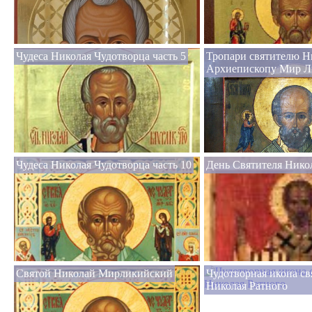
Чудеса Николая Чудотворца часть 5
Тропари святителю Н
Архиепископу Мир Л
Чудеса Николая Чудотворца часть 10
День Святителя Нико
Святой Николай Мирликийский
Чудотворная икона св
Николая Ратного