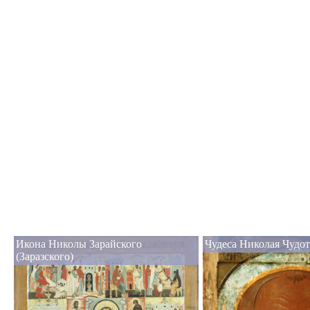
Икона Николы Зарайского
Чудеса Николая Чудот
(Заразского)