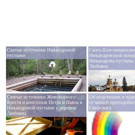
Святые источники Никандровой
Свято-Благовещенск
пустыни
Никандровский монас
Никандрова пустынь 
Любовец
Святые источники Живоносного
Об исцелениях и чуде
Креста и апостолов Петра и Павла в
от мощей преподобно
Никандровой пустыни у деревни
Свирского
Любовец