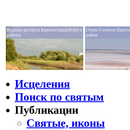
Водные ресурсы Красногвардейского
Озеро Соленое Красн
района
район
Исцеления
Поиск по святым
Публикации
Святые, иконы