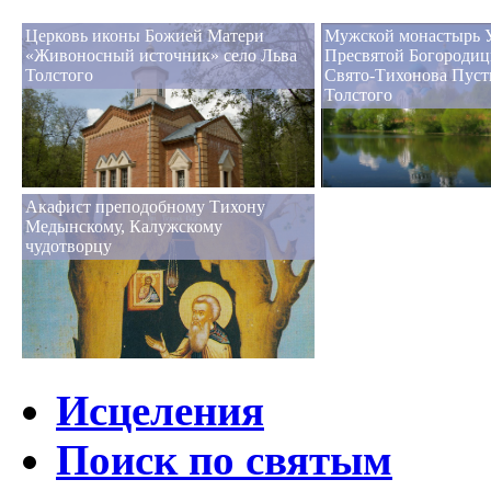
Церковь иконы Божией Матери
Мужской монастырь 
«Живоносный источник» село Льва
Пресвятой Богородиц
Толстого
Свято-Тихонова Пуст
Толстого
Акафист преподобному Тихону
Медынскому, Калужскому
чудотворцу
Исцеления
Поиск по святым