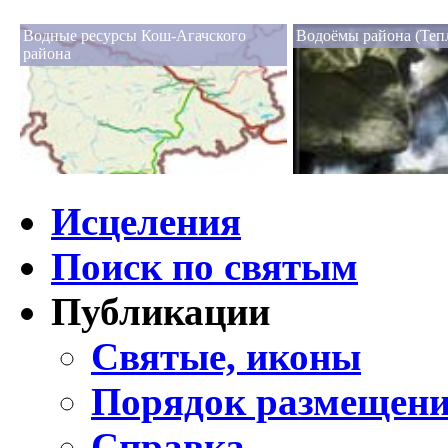
Водные ресурсы Кош-Агачского
Водоёмы района (Теп
района
Исцеления
Поиск по святым
Публикации
Святые, иконы
Порядок размещени
Справка