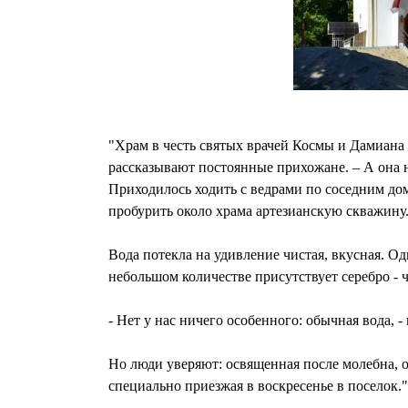
"Храм в честь святых врачей Космы и Дамиана 
рассказывают постоянные прихожане. – А она н
Приходилось ходить с ведрами по соседним дом
пробурить около храма артезианскую скважину.
Вода потекла на удивление чистая, вкусная. Од
небольшом количестве присутствует серебро - 
- Нет у нас ничего особенного: обычная вода, 
Но люди уверяют: освященная после молебна, о
специально приезжая в воскресенье в поселок."