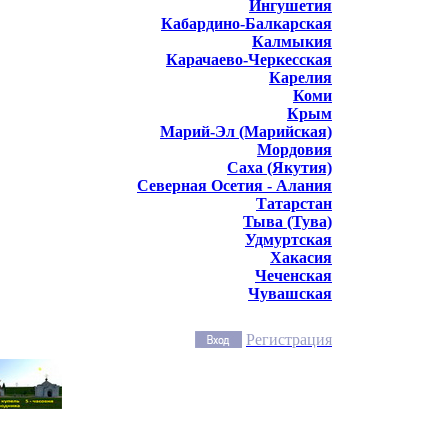
Ингушетия
Кабардино-Балкарская
Калмыкия
Карачаево-Черкесская
Карелия
Коми
Крым
Марий-Эл (Марийская)
Мордовия
Саха (Якутия)
Северная Осетия - Алания
Татарстан
Тыва (Тува)
Удмуртская
Хакасия
Чеченская
Чувашская
Регистрация