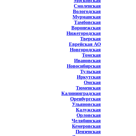
Московская
Смоленская
Вологодская
Мурманская
Тамбовская
Воронежская
Нижегородская
Тверская
Еврейская АО
Новгородская
Томская
Ивановская
Новосибирская
Тульская
Иркутская
Омская
Тюменская
Калининградская
Оренбургская
Ульяновская
Калужская
Орловская
Челябинская
Кемеровская
Пензенская