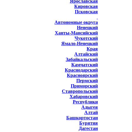
Ярославская
Кировская
Псковская
Автономные округа
Ненецкий
Ханты-Мансийский
Чукотский
Ямало-Ненецкий
Края
Алтайский
Забайкальский
Камчатский
Краснодарский
Красноярский
Пермский
Приморский
Ставропольский
Хабаровский
Республики
Адыгея
Алтай
Башкортостан
Бурятия
Дагестан