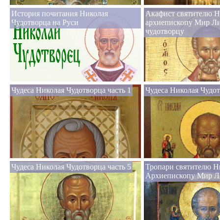
История почитания Николая
Акафист святителю Н
Чудотворца на Руси
архиепископу Мир Л
чудотворцу
Чудеса Николая Чудотворца часть 1
Чудеса Николая Чудот
Чудеса Николая Чудотворца часть 5
Тропари святителю Н
Архиепископу Мир Л