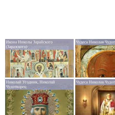
Икона Николы Зарайского
Чудеса Николая Чудот
(Заразского)
Николай Угодник, Николай
Чудеса Николая Чудо
Чудотворец