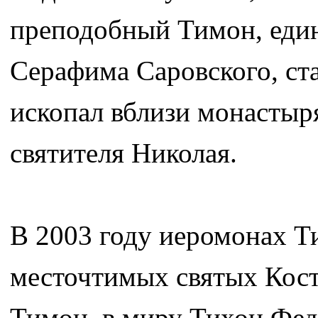
преподобный Тимон, еди
Серафима Саровского, ст
ископал вблизи монастыря
святителя Николая.
В 2003 году иеромонах Т
месточтимых святых Кос
Тимон, в миру Тихон Федо