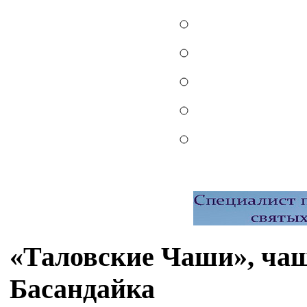
«Таловские Чаши», чаш
Басандайка