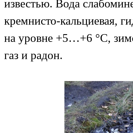
известью. Вода слабомин
кремнисто-кальциевая, г
на уровне +5…+6 °C, зим
газ и радон.