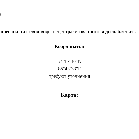
9
пресной питьевой воды нецентрализованного водоснабжения - р
Координаты:
54°17′30″N
85°43′33″E
требуют уточнения
Карта: