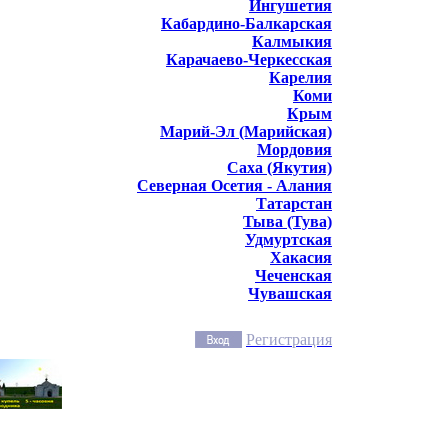
Ингушетия
Кабардино-Балкарская
Калмыкия
Карачаево-Черкесская
Карелия
Коми
Крым
Марий-Эл (Марийская)
Мордовия
Саха (Якутия)
Северная Осетия - Алания
Татарстан
Тыва (Тува)
Удмуртская
Хакасия
Чеченская
Чувашская
Регистрация