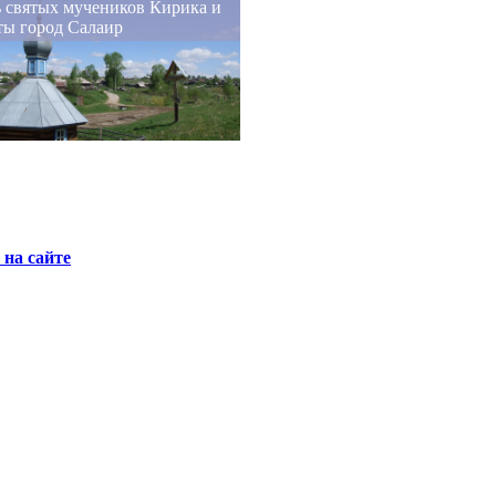
ь святых мучеников Кирика и
ты город Салаир
на сайте