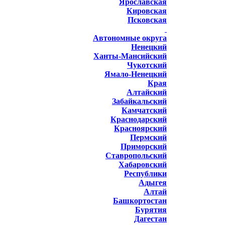
Ярославская
Кировская
Псковская
Автономные округа
Ненецкий
Ханты-Мансийский
Чукотский
Ямало-Ненецкий
Края
Алтайский
Забайкальский
Камчатский
Краснодарский
Красноярский
Пермский
Приморский
Ставропольский
Хабаровский
Республики
Адыгея
Алтай
Башкортостан
Бурятия
Дагестан