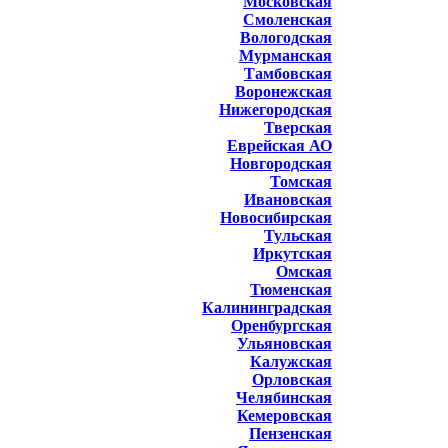
Московская
Смоленская
Вологодская
Мурманская
Тамбовская
Воронежская
Нижегородская
Тверская
Еврейская АО
Новгородская
Томская
Ивановская
Новосибирская
Тульская
Иркутская
Омская
Тюменская
Калининградская
Оренбургская
Ульяновская
Калужская
Орловская
Челябинская
Кемеровская
Пензенская