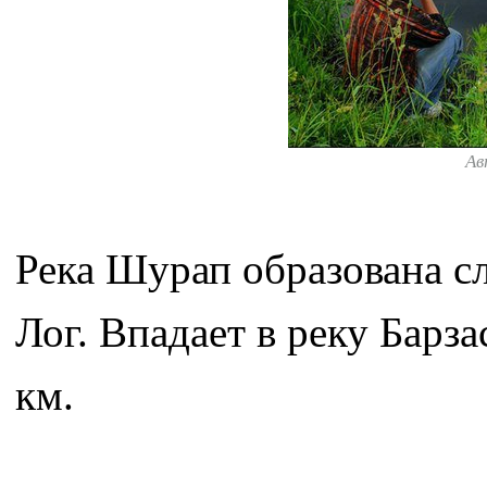
Ав
Река Шурап образована 
Лог. Впадает в реку Барза
км.