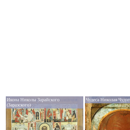
Икона Николы Зарайского
Чудеса Николая Чудот
(Заразского)