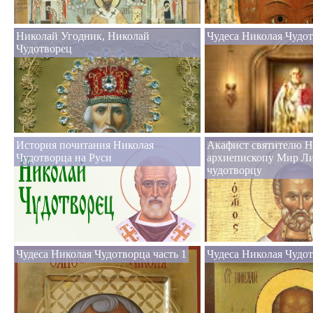
Николай Угодник, Николай
Чудеса Николая Чудо
Чудотворец
История почитания Николая
Акафист святителю Н
Чудотворца на Руси
архиепископу Мир Л
чудотворцу
Чудеса Николая Чудотворца часть 1
Чудеса Николая Чудот