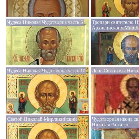
Чудеса Николая Чудотворца часть 5
Тропари святителю Н
Архиепископу Мир Л
Чудеса Николая Чудотворца часть 10
День Святителя Нико
Святой Николай Мирликийский
Чудотворная икона св
Николая Ратного