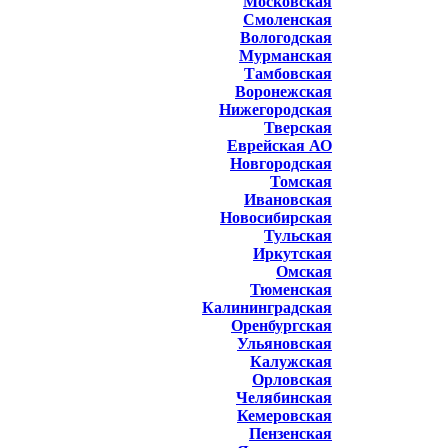
Московская
Смоленская
Вологодская
Мурманская
Тамбовская
Воронежская
Нижегородская
Тверская
Еврейская АО
Новгородская
Томская
Ивановская
Новосибирская
Тульская
Иркутская
Омская
Тюменская
Калининградская
Оренбургская
Ульяновская
Калужская
Орловская
Челябинская
Кемеровская
Пензенская