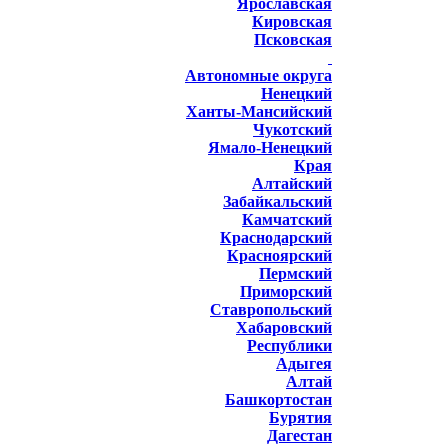
Ярославская
Кировская
Псковская
Автономные округа
Ненецкий
Ханты-Мансийский
Чукотский
Ямало-Ненецкий
Края
Алтайский
Забайкальский
Камчатский
Краснодарский
Красноярский
Пермский
Приморский
Ставропольский
Хабаровский
Республики
Адыгея
Алтай
Башкортостан
Бурятия
Дагестан