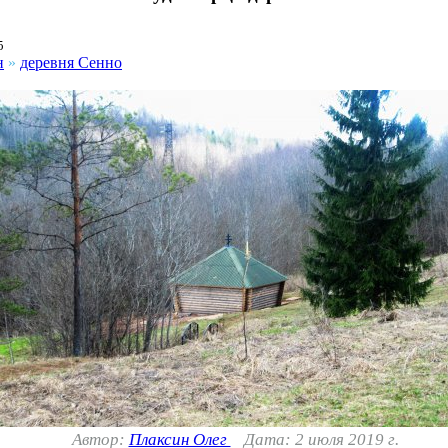
5
н
»
деревня Сенно
Автор:
Плаксин Олег
Дата: 2 июля 2019 г.