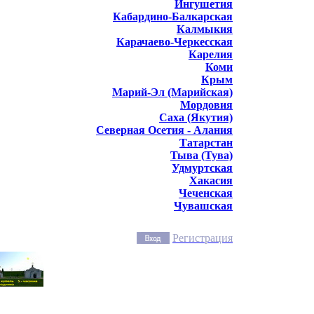
Ингушетия
Кабардино-Балкарская
Калмыкия
Карачаево-Черкесская
Карелия
Коми
Крым
Марий-Эл (Марийская)
Мордовия
Саха (Якутия)
Северная Осетия - Алания
Татарстан
Тыва (Тува)
Удмуртская
Хакасия
Чеченская
Чувашская
Регистрация