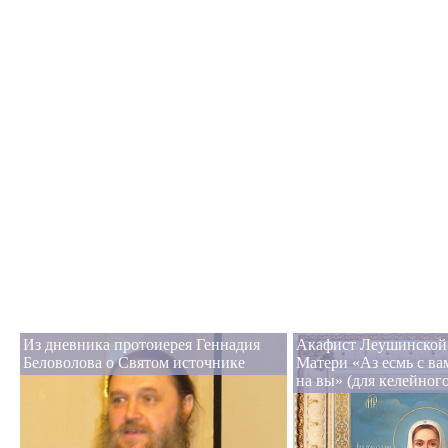
Из дневника протоиерея Геннадия
Акафист Леушинской
Беловолова о Святом источнике
Матери «Аз есмь с ва
на вы» (для келейног