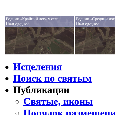
Родник «Крайний лог» у села
Родник «Средний лог»
Подсереднее
Подсереднее
Исцеления
Поиск по святым
Публикации
Святые, иконы
Порядок размещени