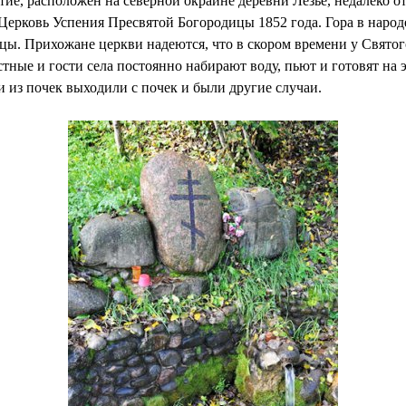
тие, расположен на северной окраине деревни Лезье, недалеко от
Церковь Успения Пресвятой Богородицы 1852 года. Гора в народ
цы. Прихожане церкви надеются, что в скором времени у Святог
тные и гости села постоянно набирают воду, пьют и готовят на 
и из почек выходили с почек и были другие случаи.