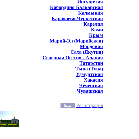
Ингушетия
Кабардино-Балкарская
Калмыкия
Карачаево-Черкесская
Карелия
Коми
Крым
Марий-Эл (Марийская)
Мордовия
Саха (Якутия)
Северная Осетия - Алания
Татарстан
Тыва (Тува)
Удмуртская
Хакасия
Чеченская
Чувашская
Регистрация