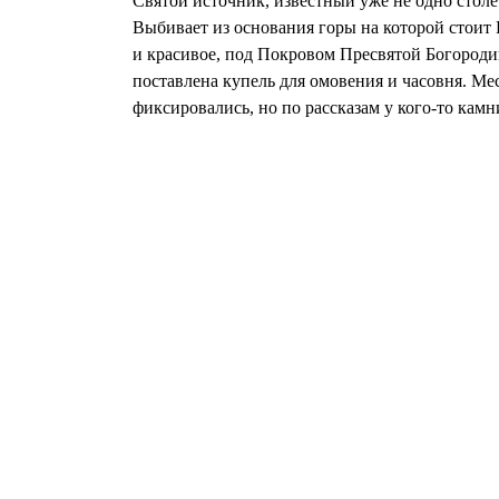
Святой источник, известный уже не одно столе
Выбивает из основания горы на которой стоит 
и красивое, под Покровом Пресвятой Богороди
поставлена купель для омовения и часовня. Мес
фиксировались, но по рассказам у кого-то камн