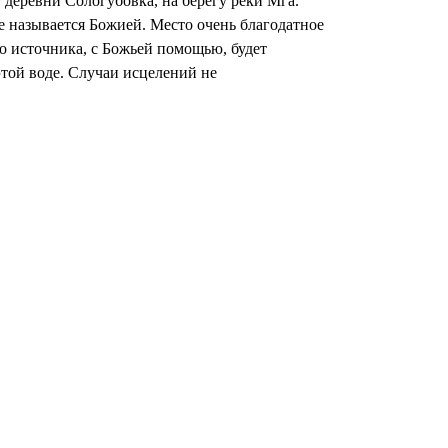
 деревни Сологубовка, на берегу реки Мга.
е называется Божией. Место очень благодатное
о источника, с Божьей помощью, будет
этой воде. Случаи исцелений не