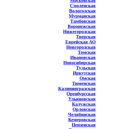
Московская
Смоленская
Вологодская
Мурманская
Тамбовская
Воронежская
Нижегородская
Тверская
Еврейская АО
Новгородская
Томская
Ивановская
Новосибирская
Тульская
Иркутская
Омская
Тюменская
Калининградская
Оренбургская
Ульяновская
Калужская
Орловская
Челябинская
Кемеровская
Пензенская