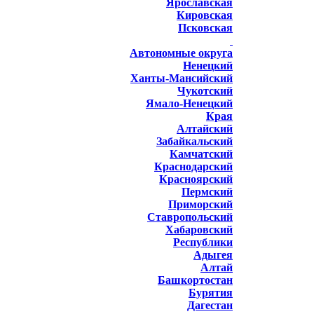
Ярославская
Кировская
Псковская
Автономные округа
Ненецкий
Ханты-Мансийский
Чукотский
Ямало-Ненецкий
Края
Алтайский
Забайкальский
Камчатский
Краснодарский
Красноярский
Пермский
Приморский
Ставропольский
Хабаровский
Республики
Адыгея
Алтай
Башкортостан
Бурятия
Дагестан