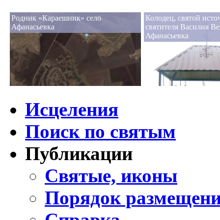
Родник «Караешник» село
Колодец, святой исто
Афанасьевка
святителя Василия Ве
Афанасьевка
Исцеления
Поиск по святым
Публикации
Святые, иконы
Порядок размещени
Справка