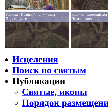
Родник «Крайний лог» у села
Родник «Средний лог»
Подсереднее
Подсереднее
Исцеления
Поиск по святым
Публикации
Святые, иконы
Порядок размещени