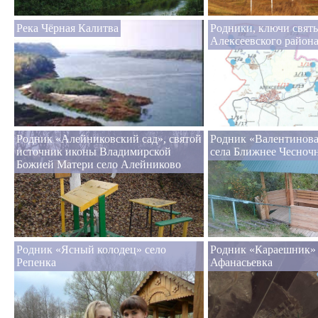
Река Чёрная Калитва
Родники, ключи свят
Алексеевского район
Родник «Алейниковский сад», святой
Родник «Валентинова
источник иконы Владимирской
села Ближнее Чесноч
Божией Матери село Алейниково
Родник «Ясный колодец» село
Родник «Караешник» 
Репенка
Афанасьевка