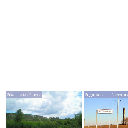
Река Тихая Сосна
Родник села Тютюни