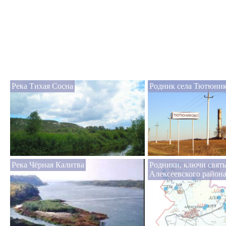
Река Тихая Сосна
Родник села Тютюни
Река Чёрная Калитва
Родники, ключи свят
Алексеевского район