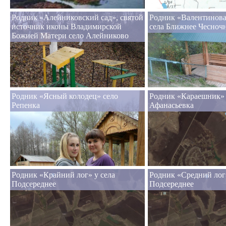
Родник «Алейниковский сад», святой
Родник «Валентинова
источник иконы Владимирской
села Ближнее Чесноч
Божией Матери село Алейниково
Родник «Ясный колодец» село
Родник «Караешник» 
Репенка
Афанасьевка
Родник «Крайний лог» у села
Родник «Средний лог»
Подсереднее
Подсереднее