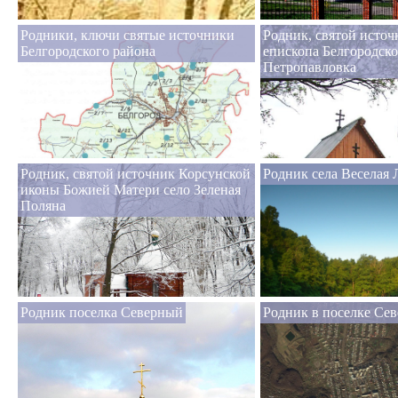
Родники, ключи святые источники
Родник, святой исто
Белгородского района
епископа Белгородско
Петропавловка
Родник, святой источник Корсунской
Родник села Веселая 
иконы Божией Матери село Зеленая
Поляна
Родник поселка Северный
Родник в поселке Се