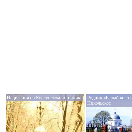
Исцеления на Корсунском источнике
Родник «Белый колод
Никольское