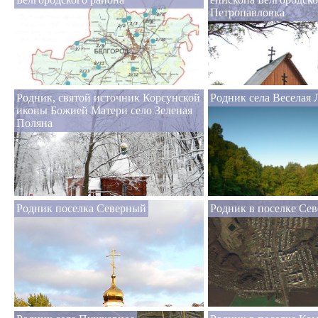
Петропавловка
Родник, святой источник Корсунской
Родник села Веселая 
иконы Божией Матери село Зеленая
Поляна
Родник поселка Северный
Родник в поселке Се