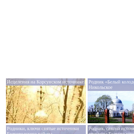
Исцеления на Корсунском источнике
Родник «Белый колод
Никольское
Родники, ключи святые источники
Родник, святой исто
Белгородского района
епископа Белгородско