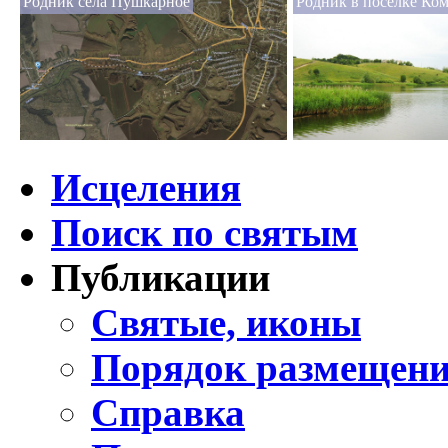
Родник села Пушкарное
Родник в поселке Ко
Исцеления
Поиск по святым
Публикации
Святые, иконы
Порядок размещени
Справка