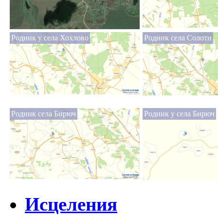
Родник у села Хохлово
Родник села Солоти
Родник села Бирюч
Родник у села Бирюч
Исцеления