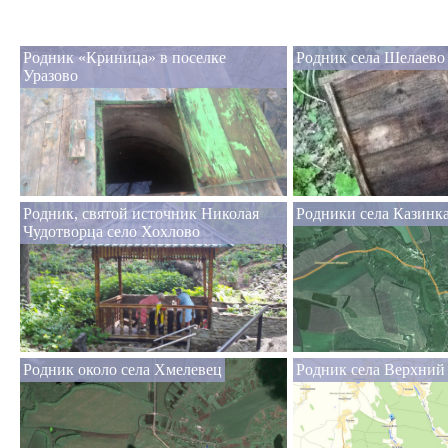
Родник «Криница» в поселке
Родник села Шелаево
Уразово
Родник, святой источник Николая
Родники села Казинка
Чудотворца село Хохлово
Родник около села Хмелевец
Родник села Верхний