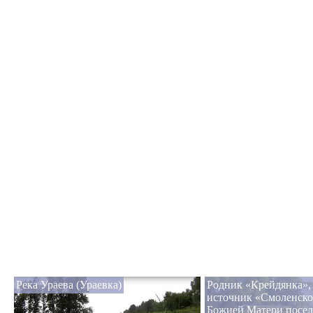
Река Ураева (Ураевка)
Родник «Крейдянка»,
источник «Смоленск
Божией Матери посел