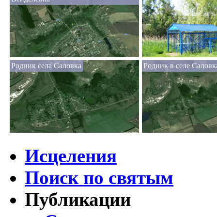
Родник села Саловка
Родник в селе Саловк
Исцеления
Поиск по святым
Публикации