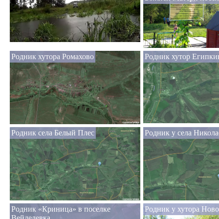
Родник хутора Ромахово
Родник хутор Египки
Родник села Белый Плес
Родник у села Никола
Родник «Криница» в поселке
Родник у хутора Нов
Вейделевка