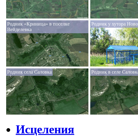
Родник «Криница» в поселке
Родник у хутора Нов
Вейделевка
Родник села Саловка
Родник в селе Саловк
Исцеления