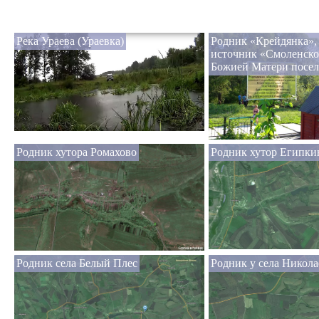
Река Ураева (Ураевка)
Родник «Крейдянка»,
источник «Смоленск
Божией Матери посел
Родник хутора Ромахово
Родник хутор Египки
Родник села Белый Плес
Родник у села Никола