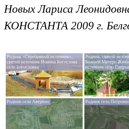
Новых Лариса Леонидовн
КОНСТАНТА 2009 г. Белг
Родник «Серебряный источник»,
Родник, святой исто
святой источник Иоанна Богослова
Божией Матери Жив
село Богословка
источник село Сапры
Родник села Аверино
Родник села Петровк