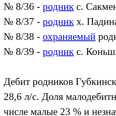
№ 8/36 -
родник
с. Сакмен
№ 8/37 -
родник
х. Падин
№ 8/38 -
охраняемый
родн
№ 8/39 -
родник
с. Коньш
Дебит родников Губкинско
28,6 л/с. Доля малодебит
числе малые 23 % и незн