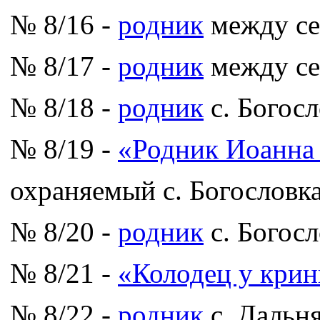
№ 8/16 -
родник
между се
№ 8/17 -
родник
между се
№ 8/18 -
родник
с. Богосл
№ 8/19 -
«Родник Иоанна 
охраняемый с. Богословк
№ 8/20 -
родник
с. Богосл
№ 8/21 -
«Колодец у кри
№ 8/22 -
родник
с. Дальн