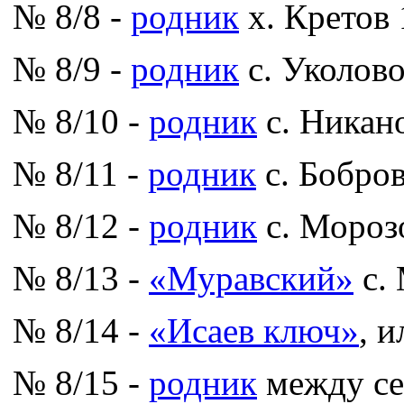
№ 8/8 -
родник
х. Кретов 
№ 8/9 -
родник
с. Уколов
№ 8/10 -
родник
с. Никан
№ 8/11 -
родник
с. Бобро
№ 8/12 -
родник
с. Морозо
№ 8/13 -
«Муравский»
с.
№ 8/14 -
«Исаев ключ»
, 
№ 8/15 -
родник
между се