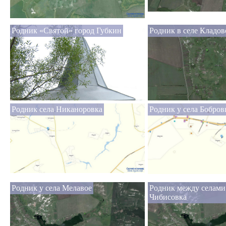
Родник «Святой» город Губкин
Родник в селе Кладов
Родник села Никаноровка
Родник у села Бобро
Родник у села Мелавое
Родник между селами
Чибисовка