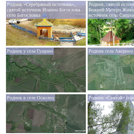
Родник «Серебряный источник»,
Родник, святой исто
святой источник Иоанна Богослова
Божией Матери Жив
село Богословка
источник село Сапры
Родник у села Гущино
Родник села Аверино
Родник в селе Осколец
Родник «Святой» гор