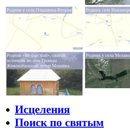
Родник у села Ольшанка-Вторая
Родник села Никанор
Родник «Муравский», святой
Родник у села Мелаво
источник во имя Троицы
Живоначальной хутор Муравка
Исцеления
Поиск по святым