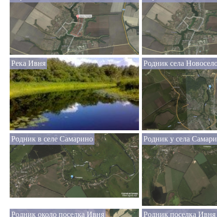
Река Ивня
Родник села Новосело
Родник в селе Самарино
Родник у села Самар
Родник около поселка Ивня
Родник поселка Ивня