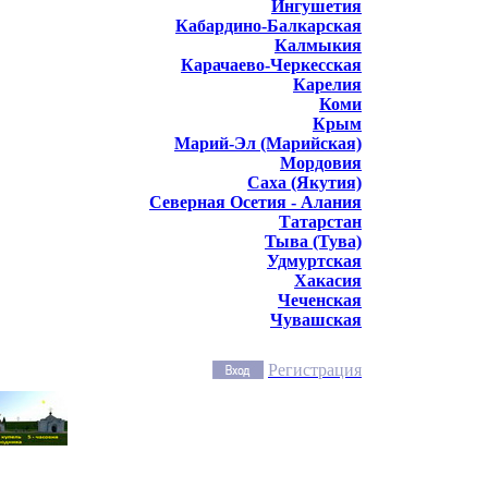
Ингушетия
Кабардино-Балкарская
Калмыкия
Карачаево-Черкесская
Карелия
Коми
Крым
Марий-Эл (Марийская)
Мордовия
Саха (Якутия)
Северная Осетия - Алания
Татарстан
Тыва (Тува)
Удмуртская
Хакасия
Чеченская
Чувашская
Регистрация