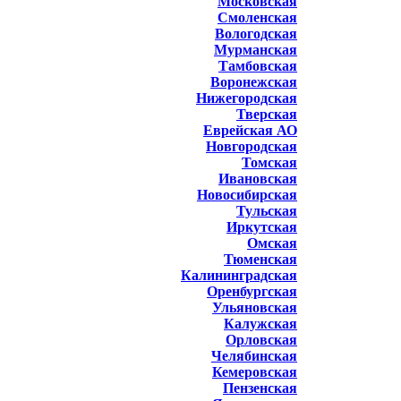
Московская
Смоленская
Вологодская
Мурманская
Тамбовская
Воронежская
Нижегородская
Тверская
Еврейская АО
Новгородская
Томская
Ивановская
Новосибирская
Тульская
Иркутская
Омская
Тюменская
Калининградская
Оренбургская
Ульяновская
Калужская
Орловская
Челябинская
Кемеровская
Пензенская