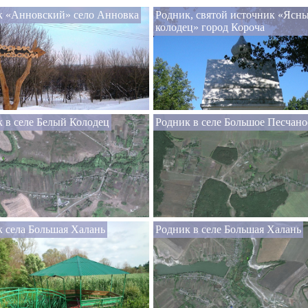
к «Анновский» село Анновка
Родник, святой источник «Ясн
колодец» город Короча
 в селе Белый Колодец
Родник в селе Большое Песчано
 села Большая Халань
Родник в селе Большая Халань