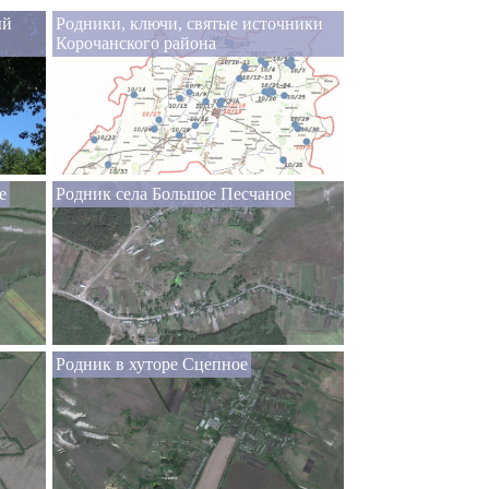
ый
Родники, ключи, святые источники
Корочанского района
е
Родник села Большое Песчаное
Родник в хуторе Сцепное