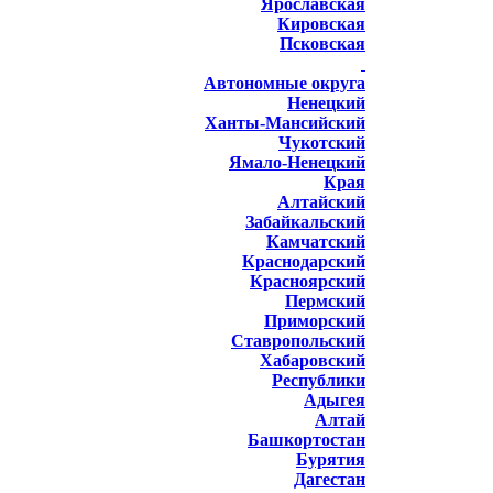
Ярославская
Кировская
Псковская
Автономные округа
Ненецкий
Ханты-Мансийский
Чукотский
Ямало-Ненецкий
Края
Алтайский
Забайкальский
Камчатский
Краснодарский
Красноярский
Пермский
Приморский
Ставропольский
Хабаровский
Республики
Адыгея
Алтай
Башкортостан
Бурятия
Дагестан