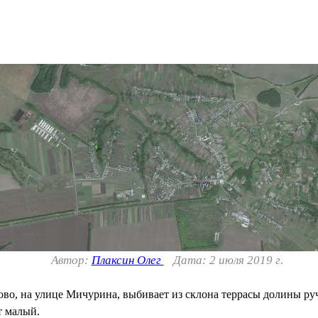
Автор:
Плаксин Олег
Дата: 2 июля 2019 г.
ово, на улице Мичурина, выбивает из склона террасы долины руч
т малый.