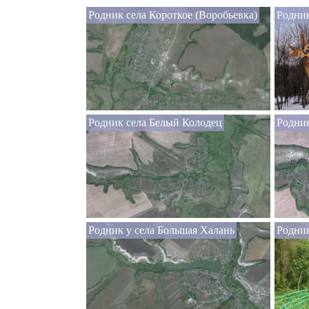
Родник села Короткое (Воробьевка)
Родни
Родник села Белый Колодец
Родник
Родник у села Большая Халань
Родник