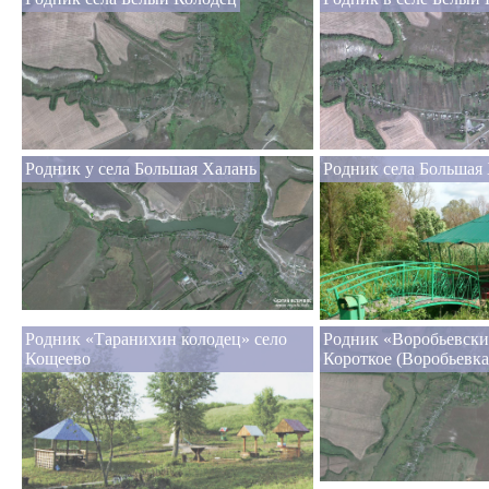
Родник у села Большая Халань
Родник села Большая
Родник «Таранихин колодец» село
Родник «Воробьевски
Кощеево
Короткое (Воробьевка