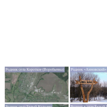
Родник села Короткое (Воробьевка)
Родник «Анновский»
Родник села Белый Колодец
Родник в селе Белый