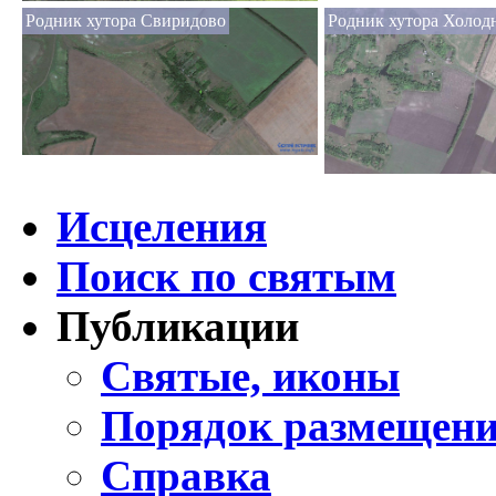
Родник хутора Свиридово
Родник хутора Холод
Исцеления
Поиск по святым
Публикации
Святые, иконы
Порядок размещени
Справка