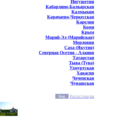
Ингушетия
Кабардино-Балкарская
Калмыкия
Карачаево-Черкесская
Карелия
Коми
Крым
Марий-Эл (Марийская)
Мордовия
Саха (Якутия)
Северная Осетия - Алания
Татарстан
Тыва (Тува)
Удмуртская
Хакасия
Чеченская
Чувашская
Регистрация