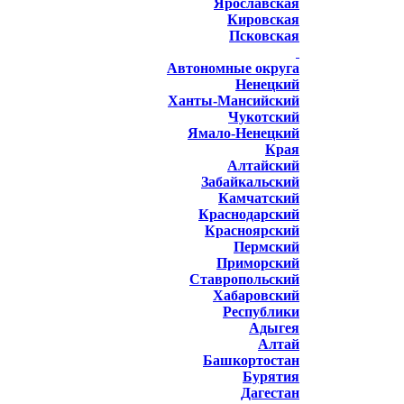
Ярославская
Кировская
Псковская
Автономные округа
Ненецкий
Ханты-Мансийский
Чукотский
Ямало-Ненецкий
Края
Алтайский
Забайкальский
Камчатский
Краснодарский
Красноярский
Пермский
Приморский
Ставропольский
Хабаровский
Республики
Адыгея
Алтай
Башкортостан
Бурятия
Дагестан