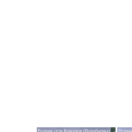
Родник села Короткое (Воробьевка)
Родни