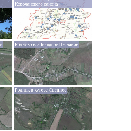
Корочанского района
е
Родник села Большое Песчаное
Родник в хуторе Сцепное