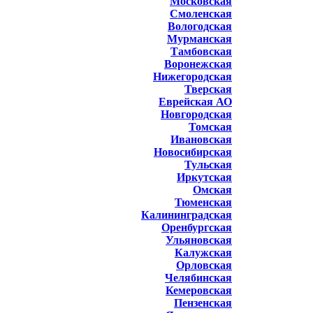
Московская
Смоленская
Вологодская
Мурманская
Тамбовская
Воронежская
Нижегородская
Тверская
Еврейская АО
Новгородская
Томская
Ивановская
Новосибирская
Тульская
Иркутская
Омская
Тюменская
Калининградская
Оренбургская
Ульяновская
Калужская
Орловская
Челябинская
Кемеровская
Пензенская