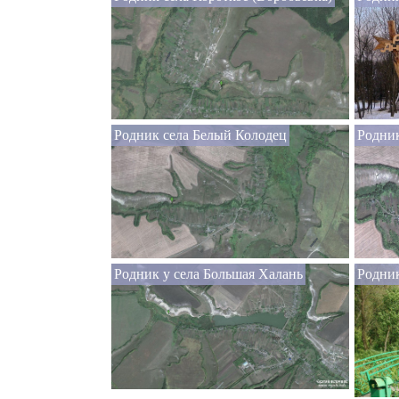
Родник села Белый Колодец
Родник
Родник у села Большая Халань
Родник