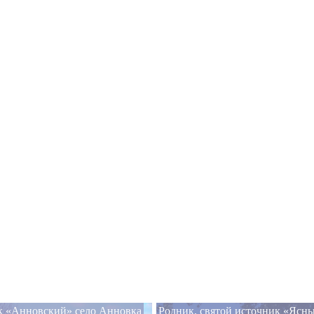
к «Анновский» село Анновка
Родник, святой источник «Ясн