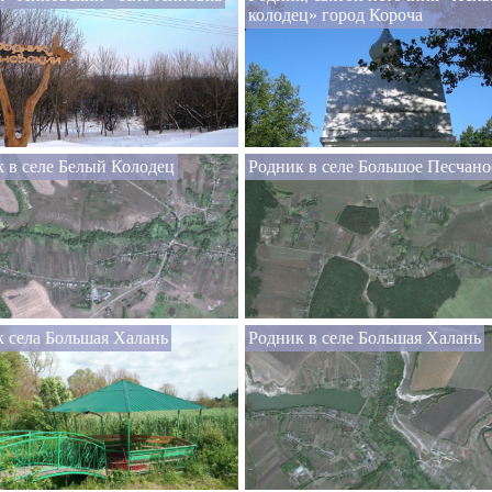
колодец» город Короча
 в селе Белый Колодец
Родник в селе Большое Песчано
 села Большая Халань
Родник в селе Большая Халань