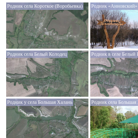
Родник села Короткое (Воробьевка)
Родник «Анновский»
Родник села Белый Колодец
Родник в селе Белый
Родник у села Большая Халань
Родник села Большая