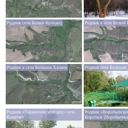
Родник села Белый Колодец
Родник в селе Белый
Родник у села Большая Халань
Родник села Большая
Родник «Таранихин колодец» село
Родник «Воробьевски
Кощеево
Короткое (Воробьевка