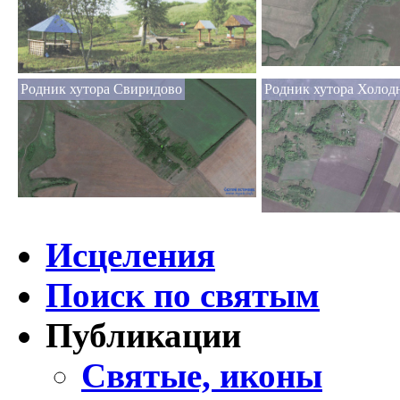
Родник хутора Свиридово
Родник хутора Холод
Исцеления
Поиск по святым
Публикации
Святые, иконы