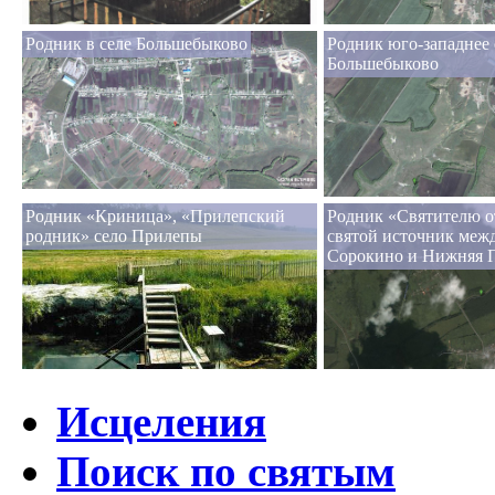
Родник в селе Большебыково
Родник юго-западнее 
Большебыково
Родник «Криница», «Прилепский
Родник «Святителю о
родник» село Прилепы
святой источник меж
Сорокино и Нижняя 
Исцеления
Поиск по святым