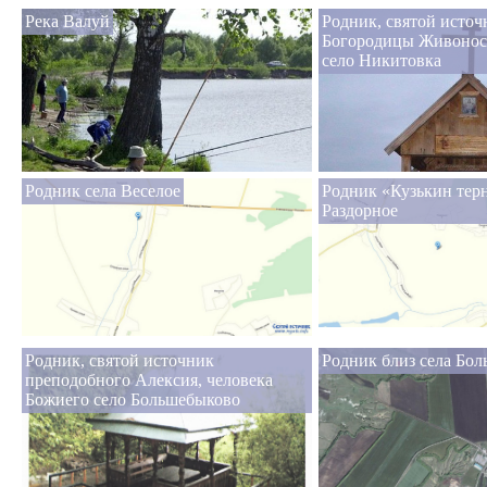
Река Валуй
Родник, святой исто
Богородицы Живонос
село Никитовка
Родник села Веселое
Родник «Кузькин терн
Раздорное
Родник, святой источник
Родник близ села Бо
преподобного Алексия, человека
Божиего село Большебыково