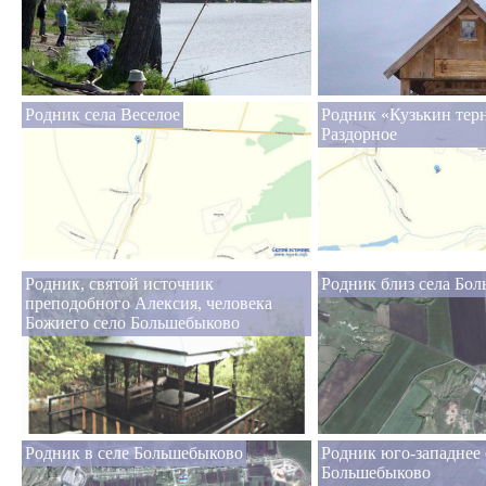
Родник села Веселое
Родник «Кузькин терн
Раздорное
Родник, святой источник
Родник близ села Бо
преподобного Алексия, человека
Божиего село Большебыково
Родник в селе Большебыково
Родник юго-западнее 
Большебыково