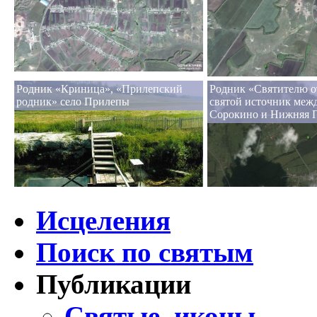
Родник «Криница», «Прилепский
Родник «Святителю о
родник» село Прилепы
святой источник меж
Сорокино и Нижняя 
Исцеления
Поиск по святым
Публикации
Святые, иконы