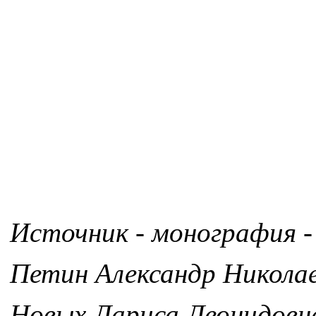
Источник - монография -
Петин Александр Никола
Новых Лариса Леонидовн