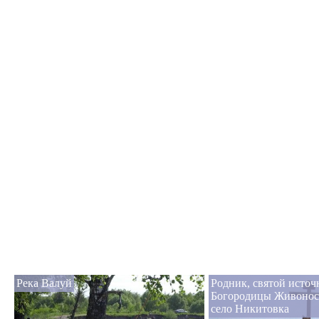
Река Валуй
Родник, святой исто
Богородицы Живонос
село Никитовка