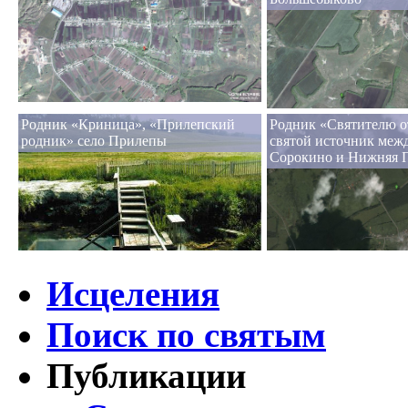
Родник «Криница», «Прилепский
Родник «Святителю о
родник» село Прилепы
святой источник меж
Сорокино и Нижняя 
Исцеления
Поиск по святым
Публикации