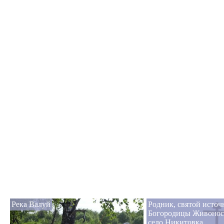
Река Валуй
Родник, святой исто
Богородицы Живонос
село Никитовка