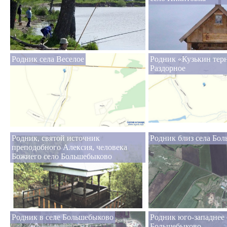
Родник села Веселое
Родник «Кузькин терн
Раздорное
Родник, святой источник
Родник близ села Бо
преподобного Алексия, человека
Божиего село Большебыково
Родник в селе Большебыково
Родник юго-западнее 
Большебыково