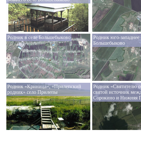
Родник в селе Большебыково
Родник юго-западнее 
Большебыково
Родник «Криница», «Прилепский
Родник «Святителю о
родник» село Прилепы
святой источник меж
Сорокино и Нижняя 