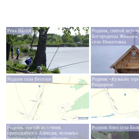
Река Валуй
Родник, святой исто
Богородицы Живонос
село Никитовка
Родник села Веселое
Родник «Кузькин терн
Раздорное
Родник, святой источник
Родник близ села Бо
преподобного Алексия, человека
Божиего село Большебыково