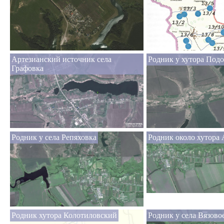
Артезианский источник села
Родник у хутора Под
Графовка
Родник у села Репяховка
Родник около хутора
Родник хутора Колотиловский
Родник у села Вязово