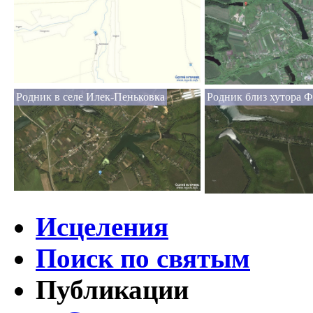
Родник в селе Илек-Пеньковка
Родник близ хутора 
Исцеления
Поиск по святым
Публикации