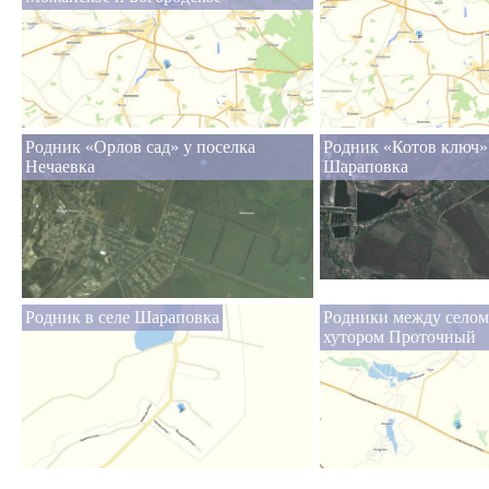
Родник «Орлов сад» у поселка
Родник «Котов ключ» 
Нечаевка
Шараповка
Родник в селе Шараповка
Родники между селом
хутором Проточный