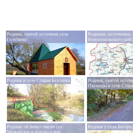
Родник, святой источник села
Родники, источники,
Голубино
Новооскольского рай
Родник в селе Старая Безгинка
Родник, святой исто
Пятницы в селе Стара
Родник «Ключи» около сел
Родник у села Богоро
Можайское и Богородское