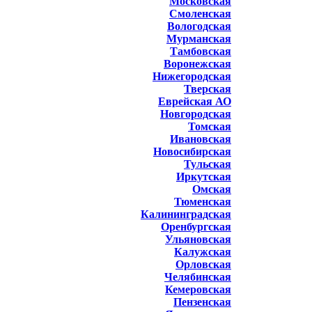
Московская
Смоленская
Вологодская
Мурманская
Тамбовская
Воронежская
Нижегородская
Тверская
Еврейская АО
Новгородская
Томская
Ивановская
Новосибирская
Тульская
Иркутская
Омская
Тюменская
Калининградская
Оренбургская
Ульяновская
Калужская
Орловская
Челябинская
Кемеровская
Пензенская