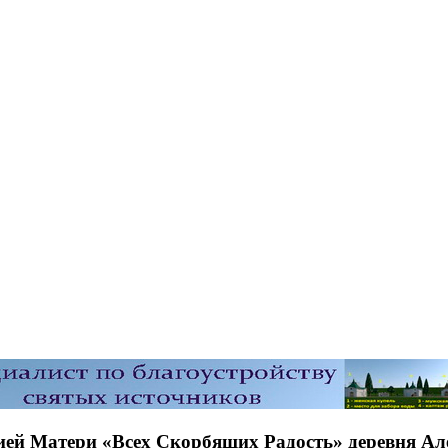
ией Матери «Всех Скорбящих Радость» деревня Ал