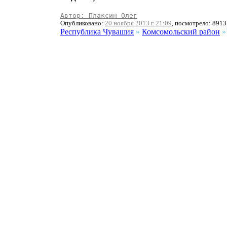
Автор: Плаксин Олег
Опубликовано:
20 ноября 2013 г. 21:09
, посмотрело: 8913
Республика Чувашия
»
Комсомольский район