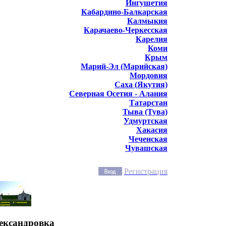
Ингушетия
Кабардино-Балкарская
Калмыкия
Карачаево-Черкесская
Карелия
Коми
Крым
Марий-Эл (Марийская)
Мордовия
Саха (Якутия)
Северная Осетия - Алания
Татарстан
Тыва (Тува)
Удмуртская
Хакасия
Чеченская
Чувашская
Регистрация
ександровка