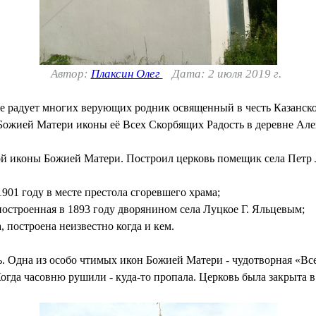
Автор:
Плаксин Олег
Дата: 2 июля 2019 г.
где радует многих верующих родник освященный в честь Казанс
 Божией Матери иконы её Всех Скорбящих Радость в деревне Але
кой иконы Божией Матери. Построил церковь помещик села Петр 
1901 году в месте престола сгоревшего храма;
построенная в 1893 году дворянином села Луцкое Г. Яльцевым;
, построена неизвестно когда и кем.
ь. Одна из особо чтимых икон Божией Матери - чудотворная «Вс
огда часовню рушили - куда-то пропала. Церковь была закрыта в 