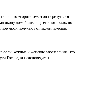
очи, что «горит» земля он перепугался, а
брал икону домой, жилище его полыхало, но
ех пор люди получают от иконы помощь.
ые боли, кожные и женские заболевания. Это
 пути Господни неисповедимы.