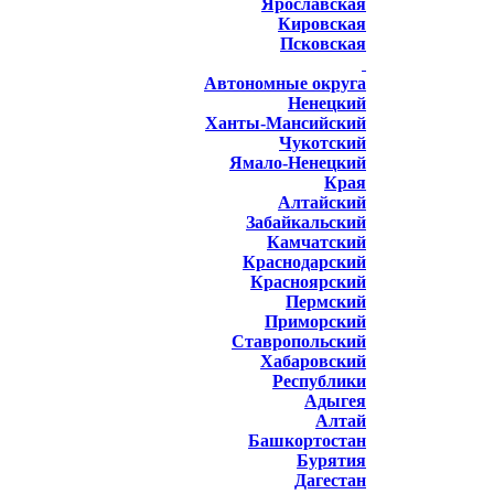
Ярославская
Кировская
Псковская
Автономные округа
Ненецкий
Ханты-Мансийский
Чукотский
Ямало-Ненецкий
Края
Алтайский
Забайкальский
Камчатский
Краснодарский
Красноярский
Пермский
Приморский
Ставропольский
Хабаровский
Республики
Адыгея
Алтай
Башкортостан
Бурятия
Дагестан