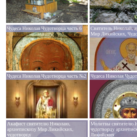
Чудеса Николая Чудотворца часть 6
Святитель Николай, 
Мир Ликийских, Чуд
Чудеса Николая Чудотворца часть №2
Чудеса Николая Чудо
Акафист святителю Николаю,
Молитвы святителю 
архиепископу Мир Ликийских,
чудотворцу архиепис
чудотворцу
Ликийских