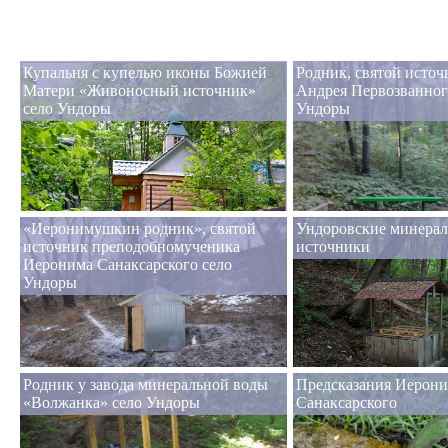
Купальня с купелью иконы Божией
Родник, святой источ
Матери «Живоносный источник»
Андрея Первозванного
село Ундоры
Ундоры
«Иеронимушкин родник», святой
Ундоровские минера
источник преподобномученика
источники
Иеронима Санаксарского село
Ундоры
Родник у завода минеральной воды
Предсказания Иерон
«Волжанка» село Ундоры
Санаксарского