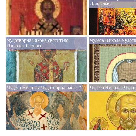
Донскому
Чудотворная икона святителя
Чудеса Никола Чудотв
Николая Ратного
Чудеса Николая Чудотворца часть 7
Чудеса Николая Чудот