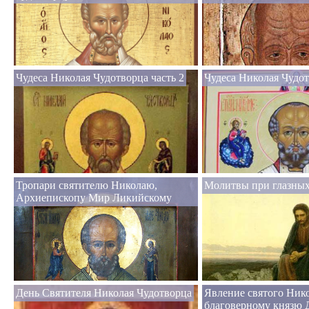
Чудеса Николая Чудотворца часть 2
Чудеса Николая Чудот
Тропари святителю Николаю,
Молитвы при глазных
Архиепископу Мир Ликийскому
День Святителя Николая Чудотворца
Явление святого Ник
благоверному князю