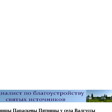
еницы Параскевы Пятницы у села Валгуссы