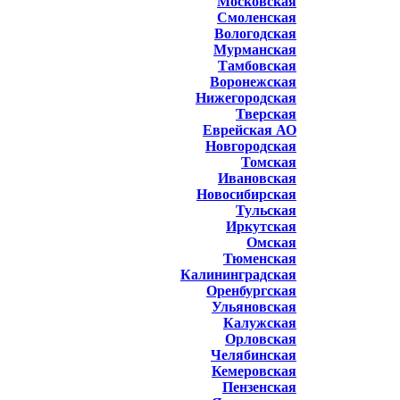
Московская
Смоленская
Вологодская
Мурманская
Тамбовская
Воронежская
Нижегородская
Тверская
Еврейская АО
Новгородская
Томская
Ивановская
Новосибирская
Тульская
Иркутская
Омская
Тюменская
Калининградская
Оренбургская
Ульяновская
Калужская
Орловская
Челябинская
Кемеровская
Пензенская