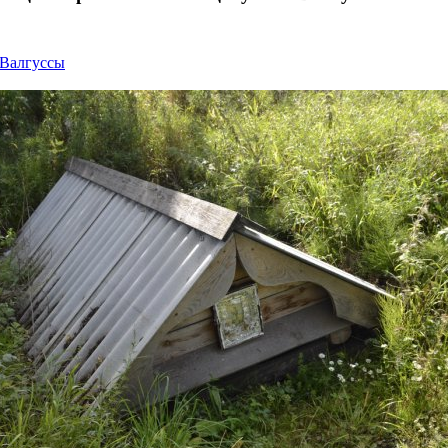
 Валгуссы