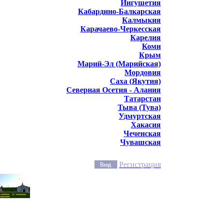
Ингушетия
Кабардино-Балкарская
Калмыкия
Карачаево-Черкесская
Карелия
Коми
Крым
Марий-Эл (Марийская)
Мордовия
Саха (Якутия)
Северная Осетия - Алания
Татарстан
Тыва (Тува)
Удмуртская
Хакасия
Чеченская
Чувашская
Регистрация