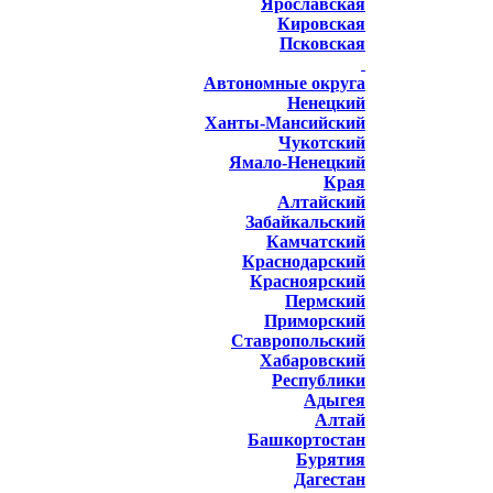
Ярославская
Кировская
Псковская
Автономные округа
Ненецкий
Ханты-Мансийский
Чукотский
Ямало-Ненецкий
Края
Алтайский
Забайкальский
Камчатский
Краснодарский
Красноярский
Пермский
Приморский
Ставропольский
Хабаровский
Республики
Адыгея
Алтай
Башкортостан
Бурятия
Дагестан