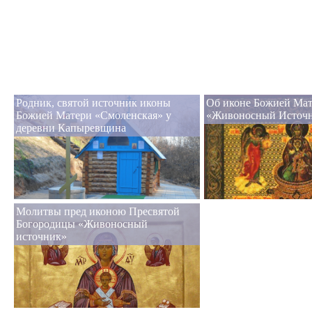
Родник, святой источник иконы
Об иконе Божией Ма
Божией Матери «Смоленская» у
«Живоносный Источ
деревни Капыревщина
Молитвы пред иконою Пресвятой
Богородицы «Живоносный
источник»