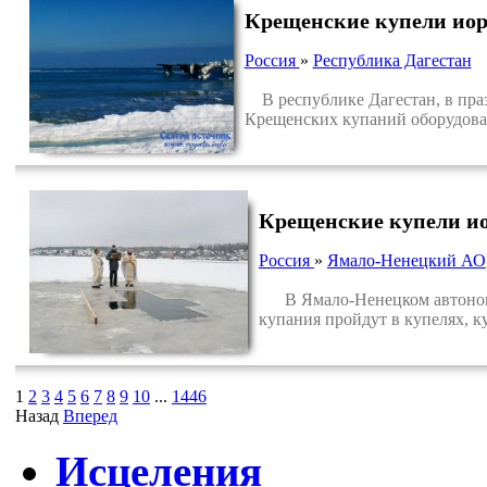
Крещенские купели иор
Россия
»
Республика Дагестан
В республике Дагестан, в праз
Крещенских купаний оборудова
Крещенские купели и
Россия
»
Ямало-Ненецкий АО
В Ямало-Ненецком автономном
купания пройдут в купелях, к
1
2
3
4
5
6
7
8
9
10
...
1446
Назад
Вперед
Исцеления