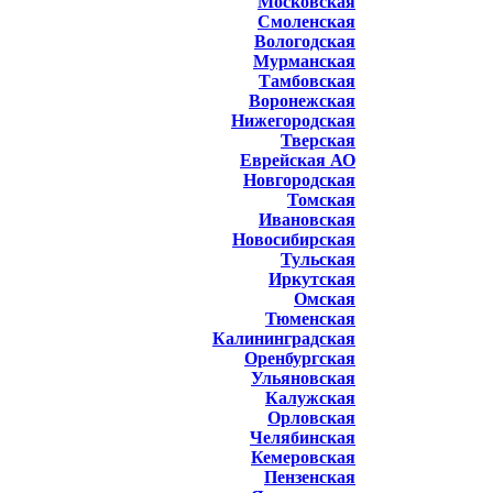
Московская
Смоленская
Вологодская
Мурманская
Тамбовская
Воронежская
Нижегородская
Тверская
Еврейская АО
Новгородская
Томская
Ивановская
Новосибирская
Тульская
Иркутская
Омская
Тюменская
Калининградская
Оренбургская
Ульяновская
Калужская
Орловская
Челябинская
Кемеровская
Пензенская