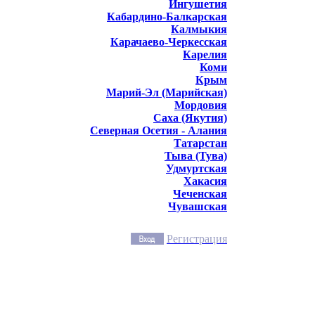
Ингушетия
Кабардино-Балкарская
Калмыкия
Карачаево-Черкесская
Карелия
Коми
Крым
Марий-Эл (Марийская)
Мордовия
Саха (Якутия)
Северная Осетия - Алания
Татарстан
Тыва (Тува)
Удмуртская
Хакасия
Чеченская
Чувашская
Регистрация